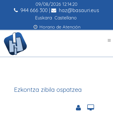
09/08/2026
12:14:20
944 666 300
|
haz@basauri.eus
Euskara
Castellano
Horario de Atención