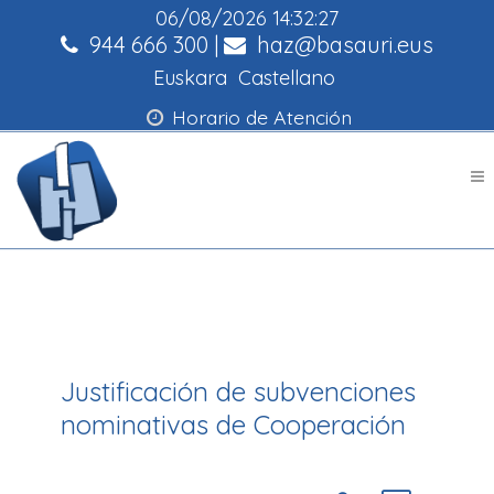
06/08/2026
14:32:27
944 666 300
|
haz@basauri.eus
Euskara
Castellano
Horario de Atención