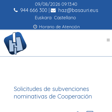
09/08/2026
09:13:40
944 666 300
|
haz@basauri.eus
Euskara
Castellano
Horario de Atención