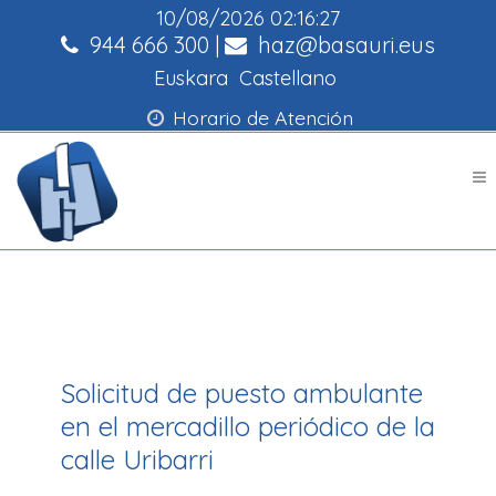
10/08/2026
02:16:27
944 666 300
|
haz@basauri.eus
Euskara
Castellano
Horario de Atención