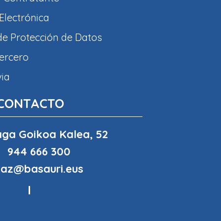
Electrónica
 de Protección de Datos
tercero
via
CONTACTO
ga Goikoa Kalea, 52
944 666 300
haz@basauri.eus