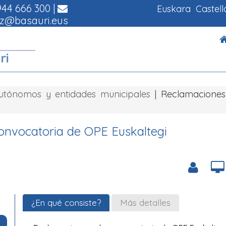
44 666 300
|
Euskara
Castel
z@basauri.eus