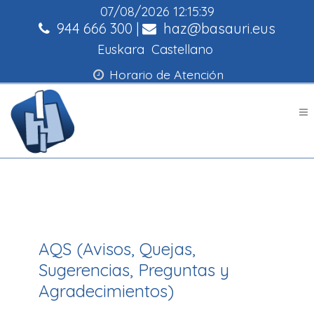
07/08/2026
12:15:39
944 666 300
|
haz@basauri.eus
Euskara
Castellano
Horario de Atención