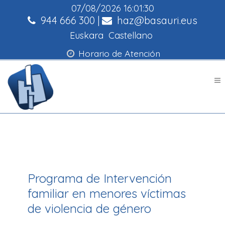
07/08/2026
16:01:30
944 666 300
|
haz@basauri.eus
Euskara
Castellano
Horario de Atención