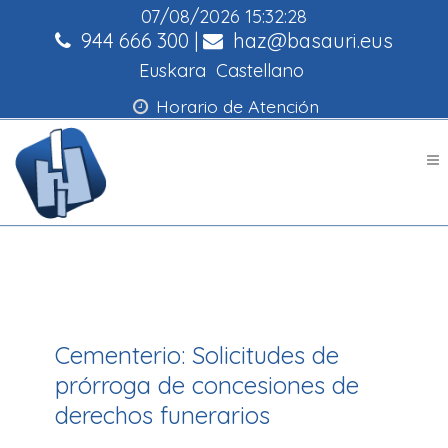
07/08/2026
15:32:28
944 666 300
|
haz@basauri.eus
Euskara
Castellano
Horario de Atención