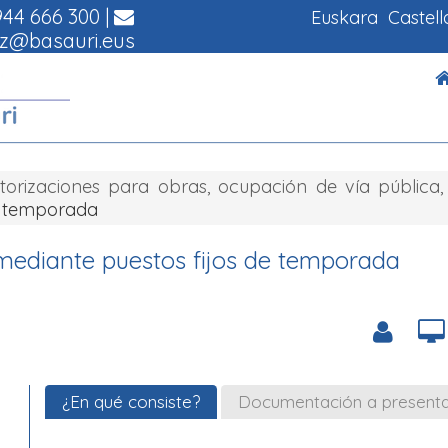
44 666 300
|
Euskara
Castel
z@basauri.eus