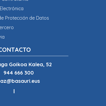
Electrónica
 de Protección de Datos
tercero
via
CONTACTO
ga Goikoa Kalea, 52
944 666 300
haz@basauri.eus