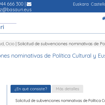
44 666 300
|
Euskara
Castel
z@basauri.eus