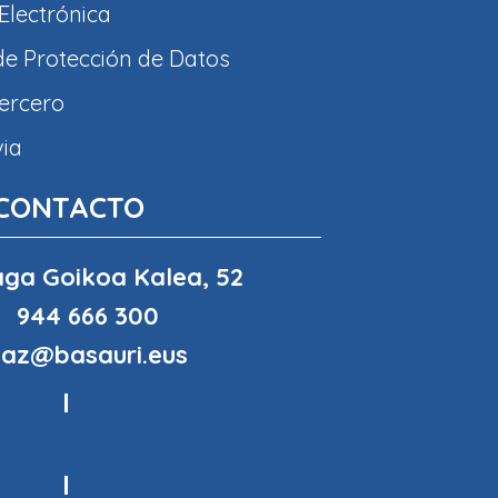
Electrónica
 de Protección de Datos
tercero
via
CONTACTO
ga Goikoa Kalea, 52
944 666 300
haz@basauri.eus