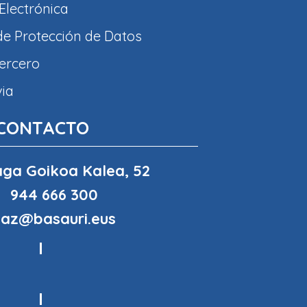
Electrónica
 de Protección de Datos
tercero
via
CONTACTO
ga Goikoa Kalea, 52
944 666 300
haz@basauri.eus