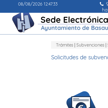
9
08/08/2026
12:47:34
ha