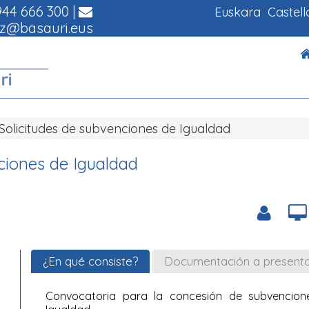
44 666 300
|
Euskara
Castel
z@basauri.eus