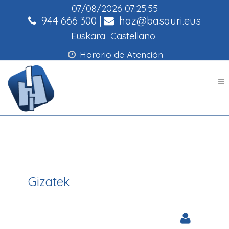
07/08/2026
07:25:55
944 666 300
|
haz@basauri.eus
Euskara
Castellano
Horario de Atención