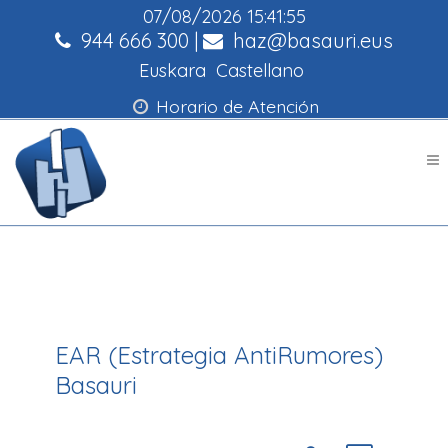
07/08/2026
15:41:55
944 666 300
|
haz@basauri.eus
Euskara
Castellano
Horario de Atención