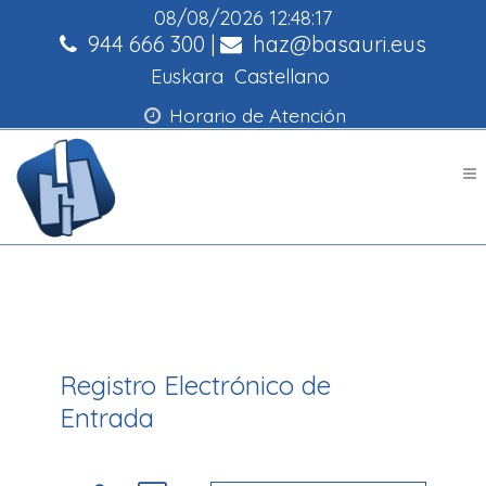
08/08/2026
12:48:17
944 666 300
|
haz@basauri.eus
Euskara
Castellano
Horario de Atención