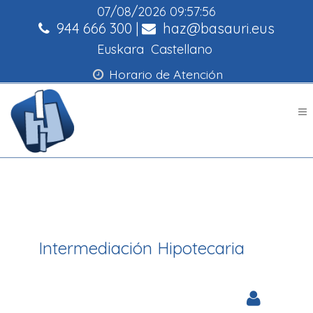
07/08/2026
09:57:56
944 666 300
|
haz@basauri.eus
Euskara
Castellano
Horario de Atención