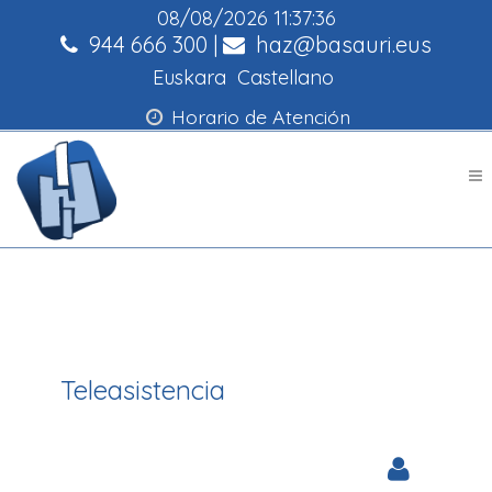
08/08/2026
11:37:36
944 666 300
|
haz@basauri.eus
Euskara
Castellano
Horario de Atención