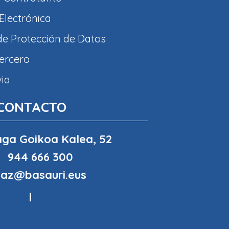
Electrónica
 de Protección de Datos
tercero
via
CONTACTO
ga Goikoa Kalea, 52
944 666 300
haz@basauri.eus