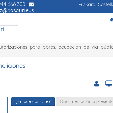
44 666 300
|
Euskara
Castel
z@basauri.eus