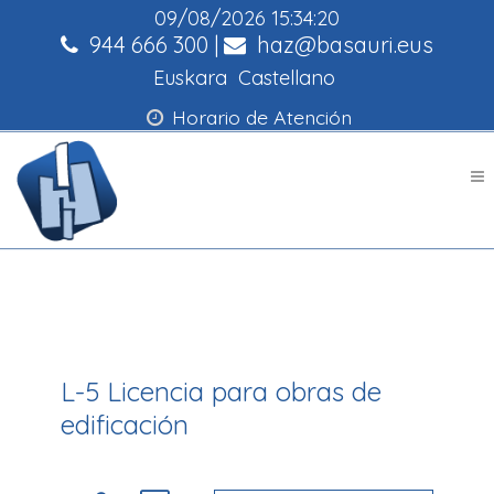
09/08/2026
15:34:20
944 666 300
|
haz@basauri.eus
Euskara
Castellano
Horario de Atención