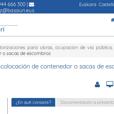
44 666 300
|
Euskara
Castel
z@basauri.eus