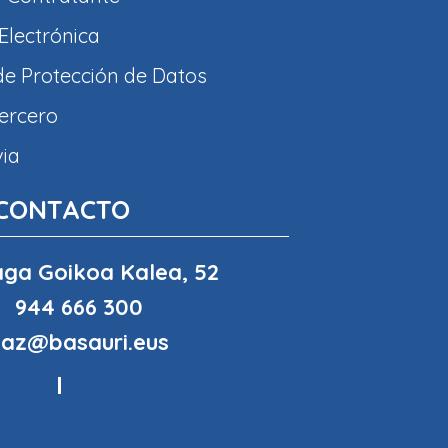
Electrónica
 de Protección de Datos
tercero
via
CONTACTO
ga Goikoa Kalea, 52
944 666 300
haz@basauri.eus