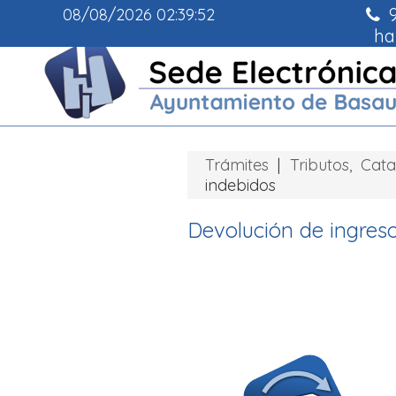
9
08/08/2026
02:39:53
ha