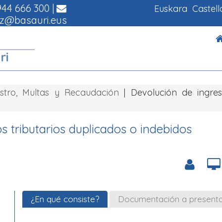
44 666 300
|
Euskara
Castel
z@basauri.eus