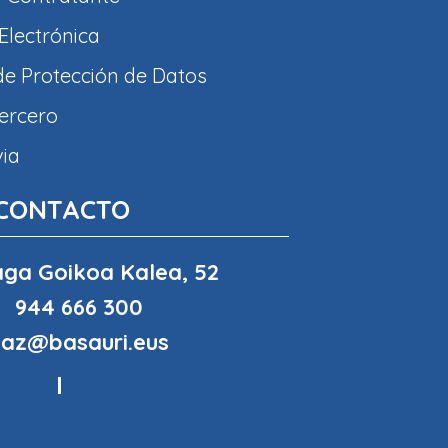
Electrónica
 de Protección de Datos
tercero
via
CONTACTO
ga Goikoa Kalea, 52
944 666 300
haz@basauri.eus