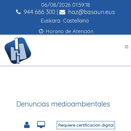
06/08/2026
01:59:18
944 666 300
|
haz@basauri.eus
Euskara
Castellano
Horario de Atención