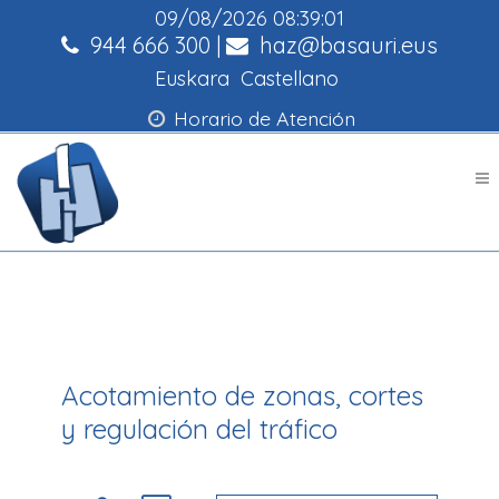
09/08/2026
08:39:01
944 666 300
|
haz@basauri.eus
Euskara
Castellano
Horario de Atención