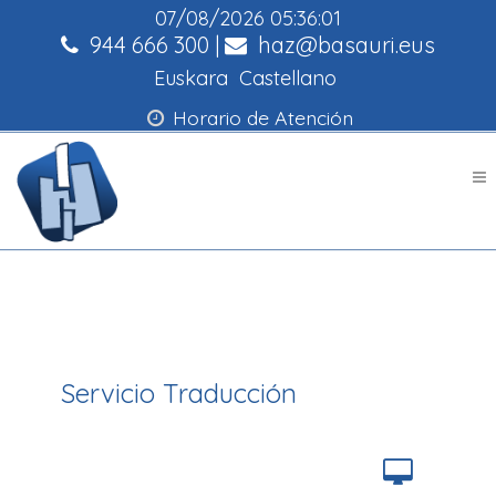
07/08/2026
05:36:01
944 666 300
|
haz@basauri.eus
Euskara
Castellano
Horario de Atención