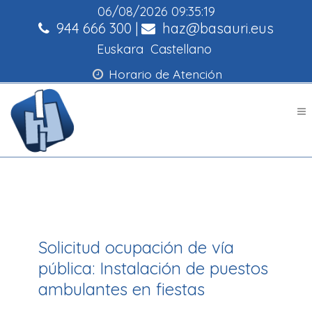
06/08/2026
09:35:19
944 666 300
|
haz@basauri.eus
Euskara
Castellano
Horario de Atención