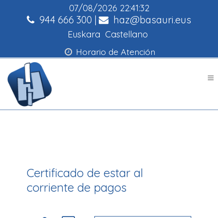
07/08/2026
22:41:32
944 666 300
|
haz@basauri.eus
Euskara
Castellano
Horario de Atención