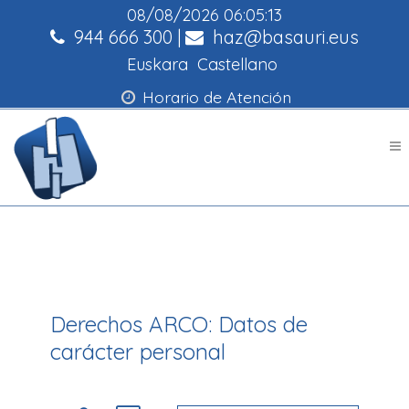
08/08/2026
06:05:13
944 666 300
|
haz@basauri.eus
Euskara
Castellano
Horario de Atención