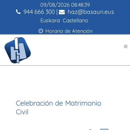
09/08/2026
08:48:39
944 666 300
|
haz@basauri.eus
Euskara
Castellano
Horario de Atención