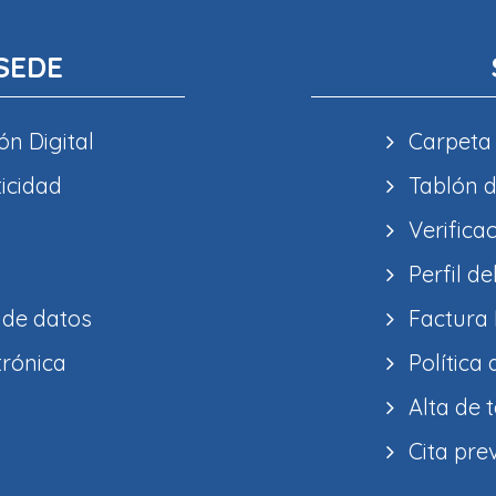
SEDE
ón Digital
Carpeta
ticidad
Tablón d
Verifica
Perfil de
 de datos
Factura 
trónica
Política
Alta de 
Cita pre