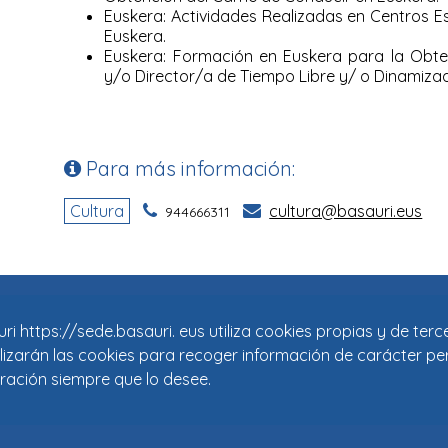
i https://sede.basauri. eus utiliza cookies propias y de ter
tilizarán las cookies para recoger información de carácter pe
ración siempre que lo desee.