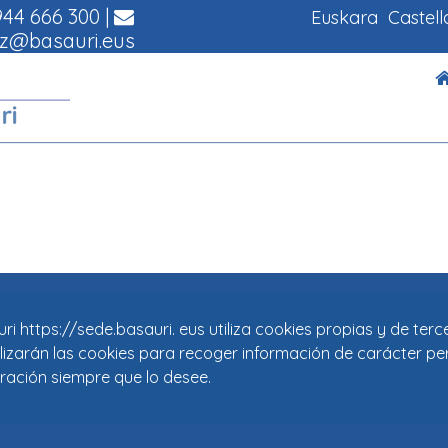
44 666 300
|
Euskara
Castel
z@basauri.eus
i https://sede.basauri. eus utiliza cookies propias y de ter
tilizarán las cookies para recoger información de carácter pe
ración siempre que lo desee.