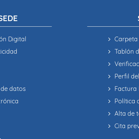
SEDE
ón Digital
Carpeta
ticidad
Tablón d
Verifica
Perfil de
 de datos
Factura 
trónica
Política
Alta de 
Cita pre