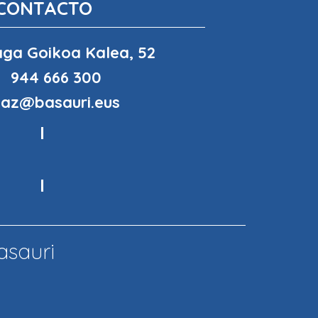
CONTACTO
ga Goikoa Kalea, 52
944 666 300
haz@basauri.eus
asauri